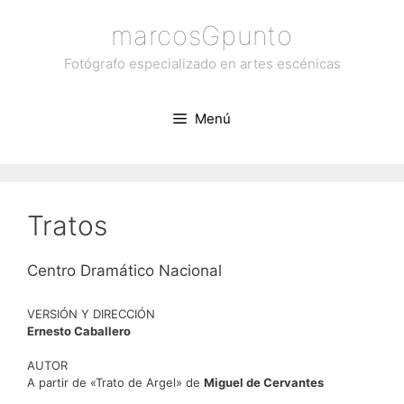
Saltar
marcosGpunto
al
contenido
Fotógrafo especializado en artes escénicas
Menú
Tratos
Centro Dramático Nacional
VERSIÓN Y DIRECCIÓN
Ernesto Caballero
AUTOR
A partir de «Trato de Argel» de
Miguel de Cervantes