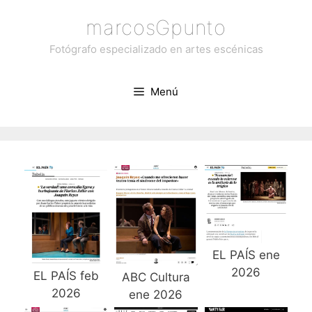
Saltar
marcosGpunto
al
contenido
Fotógrafo especializado en artes escénicas
Menú
EL PAÍS ene
2026
EL PAÍS feb
ABC Cultura
2026
ene 2026