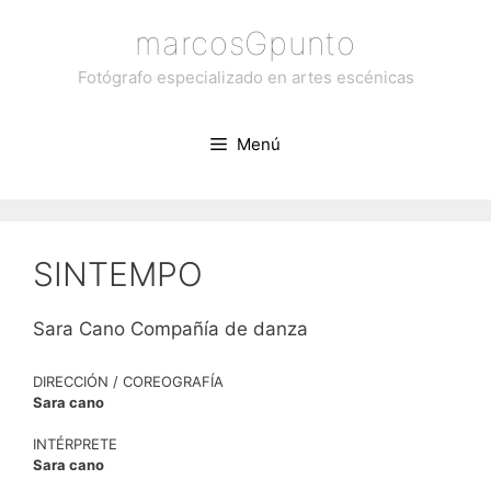
Saltar
marcosGpunto
al
contenido
Fotógrafo especializado en artes escénicas
Menú
SINTEMPO
Sara Cano Compañía de danza
DIRECCIÓN / COREOGRAFÍA
Sara cano
INTÉRPRETE
Sara cano