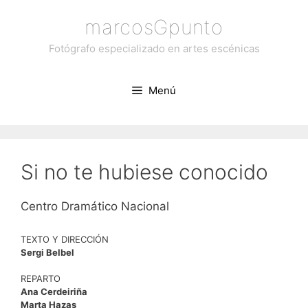
Saltar
marcosGpunto
al
contenido
Fotógrafo especializado en artes escénicas
Menú
Si no te hubiese conocido
Centro Dramático Nacional
TEXTO Y DIRECCIÓN
Sergi Belbel
REPARTO
Ana Cerdeiriña
Marta Hazas