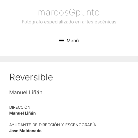
Saltar
marcosGpunto
al
contenido
Fotógrafo especializado en artes escénicas
Menú
Reversible
Manuel Liñán
DIRECCIÓN
Manuel Liñán
AYUDANTE DE DIRECCIÓN Y ESCENOGRAFÍA
Jose Maldonado