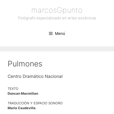
Saltar
marcosGpunto
al
contenido
Fotógrafo especializado en artes escénicas
Menú
Pulmones
Centro Dramático Nacional
TEXTO
Duncan Macmillan
TRADUCCIÓN Y ESPACIO SONORO
María Caudevilla