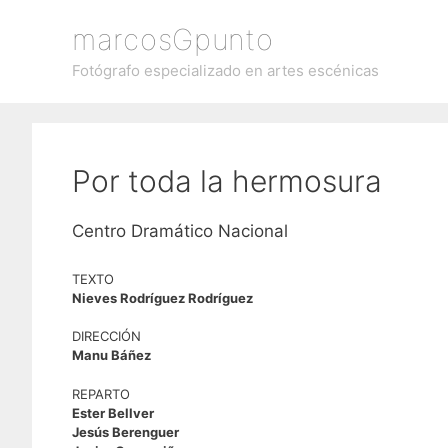
Saltar
marcosGpunto
al
contenido
Fotógrafo especializado en artes escénicas
Por toda la hermosura
Centro Dramático Nacional
TEXTO
Nieves Rodríguez Rodríguez
DIRECCIÓN
Manu Báñez
REPARTO
Ester Bellver
Jesús Berenguer