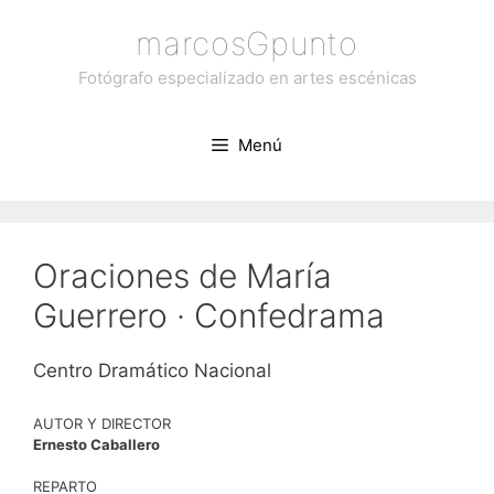
Saltar
marcosGpunto
al
contenido
Fotógrafo especializado en artes escénicas
Menú
Oraciones de María
Guerrero · Confedrama
Centro Dramático Nacional
AUTOR Y DIRECTOR
Ernesto Caballero
REPARTO