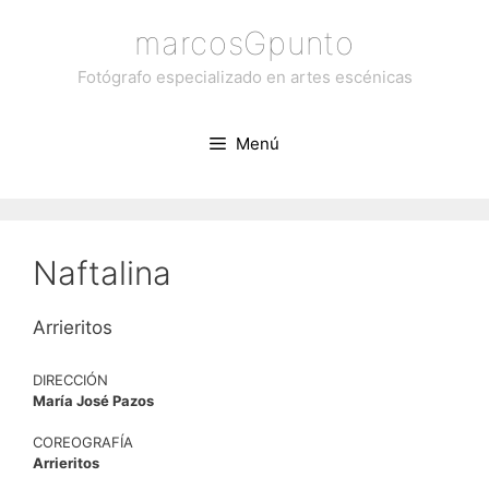
Saltar
marcosGpunto
al
contenido
Fotógrafo especializado en artes escénicas
Menú
Naftalina
Arrieritos
DIRECCIÓN
María José Pazos
COREOGRAFÍA
Arrieritos