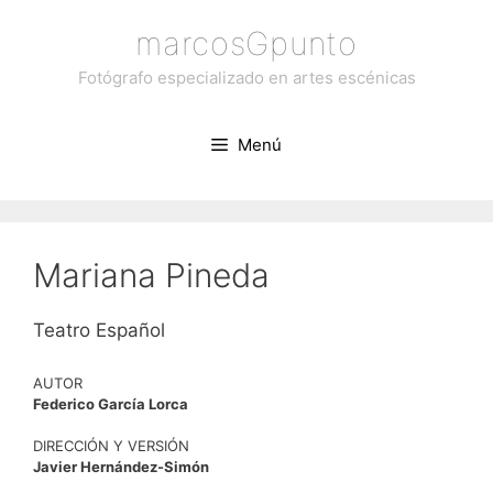
Saltar
marcosGpunto
al
contenido
Fotógrafo especializado en artes escénicas
Menú
Mariana Pineda
Teatro Español
AUTOR
Federico García Lorca
DIRECCIÓN Y VERSIÓN
Javier Hernández-Simón