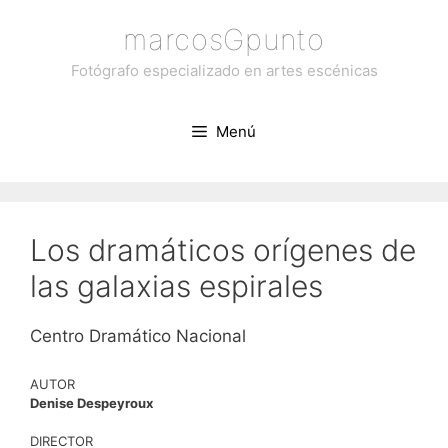
Saltar
marcosGpunto
al
contenido
Fotógrafo especializado en artes escénicas
Menú
Los dramáticos orígenes de
las galaxias espirales
Centro Dramático Nacional
AUTOR
Denise Despeyroux
DIRECTOR