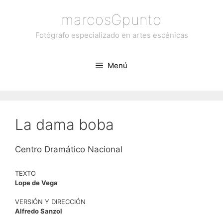
Saltar
marcosGpunto
al
contenido
Fotógrafo especializado en artes escénicas
Menú
La dama boba
Centro Dramático Nacional
TEXTO
Lope de Vega
VERSIÓN Y DIRECCIÓN
Alfredo Sanzol