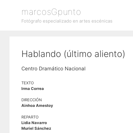
Saltar
marcosGpunto
al
contenido
Fotógrafo especializado en artes escénicas
Hablando (último aliento)
Centro Dramático Nacional
TEXTO
Irma Correa
DIRECCIÓN
Ainhoa Amestoy
REPARTO
Lidia Navarro
Muriel Sánchez