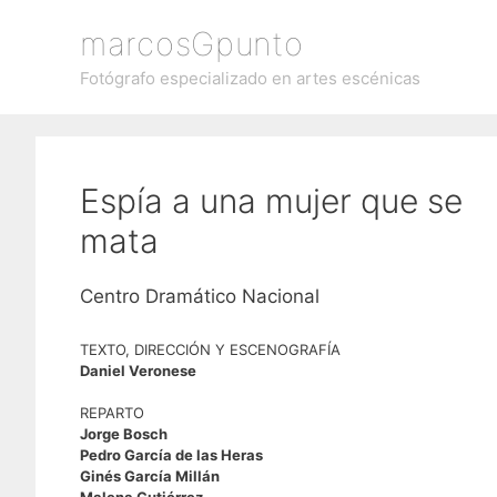
Saltar
marcosGpunto
al
contenido
Fotógrafo especializado en artes escénicas
Espía a una mujer que se
mata
Centro Dramático Nacional
TEXTO, DIRECCIÓN Y ESCENOGRAFÍA
Daniel Veronese
REPARTO
Jorge Bosch
Pedro García de las Heras
Ginés García Millán