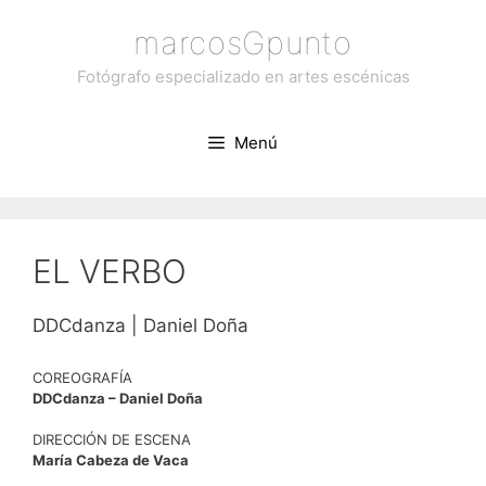
Saltar
marcosGpunto
al
contenido
Fotógrafo especializado en artes escénicas
Menú
EL VERBO
DDCdanza | Daniel Doña
COREOGRAFÍA
DDCdanza – Daniel Doña
DIRECCIÓN DE ESCENA
María Cabeza de Vaca