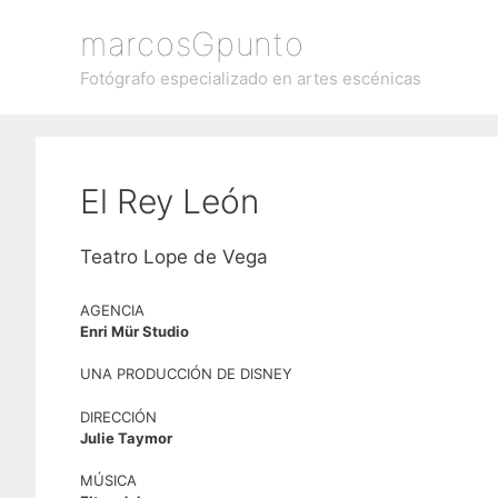
Saltar
marcosGpunto
al
contenido
Fotógrafo especializado en artes escénicas
El Rey León
Teatro Lope de Vega
AGENCIA
Enri Mür Studio
UNA PRODUCCIÓN DE DISNEY
DIRECCIÓN
Julie Taymor
MÚSICA