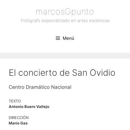
Saltar
marcosGpunto
al
contenido
Fotógrafo especializado en artes escénicas
Menú
El concierto de San Ovidio
Centro Dramático Nacional
TEXTO
Antonio Buero Vallejo
DIRECCIÓN
Mario Gas