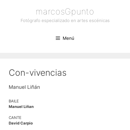
Saltar
marcosGpunto
al
contenido
Fotógrafo especializado en artes escénicas
Menú
Con-vivencias
Manuel Liñán
BAILE
Manuel Liñan
CANTE
David Carpio